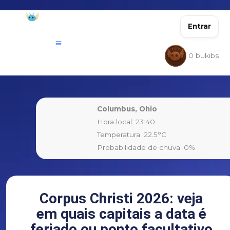
Ir
para
Entrar
o
conteúdo
0
bukibs
Columbus, Ohio
Hora local: 23:40
Temperatura: 22.5°C
Probabilidade de chuva: 0%
Corpus Christi 2026: veja
em quais capitais a data é
feriado ou ponto facultativo