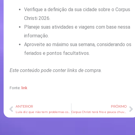
Verifique a definição da sua cidade sobre o Corpus
Christi 2026.
Planeje suas atividades e viagens com base nessa
informação.
Aproveite ao máximo sua semana, considerando os
feriados e pontos facultativos.
Este conteúdo pode conter links de compra.
Fonte:
link
ANTERIOR
PRÓXIMO
Anterior
P
Lula diz que não tem problemas com Alcolumbre e que Messias será ministro do STF
Corpus Christi terá frio e pouca chuva em grande parte do Brasil