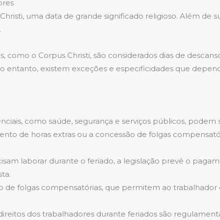
ores
Christi, uma data de grande significado religioso. Além de 
.
s, como o Corpus Christi, são considerados dias de descanso o
No entanto, existem exceções e especificidades que depen
iais, como saúde, segurança e serviços públicos, podem ser
to de horas extras ou a concessão de folgas compensatór
isam laborar durante o feriado, a legislação prevê o pag
ta.
 de folgas compensatórias, que permitem ao trabalhador 
direitos dos trabalhadores durante feriados são regulamen