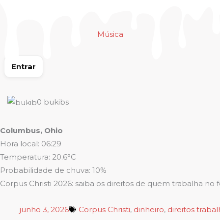
Ir
para
o
Música
conteúdo
Entrar
0
bukibs
Columbus, Ohio
Hora local: 06:29
Temperatura: 20.6°C
Probabilidade de chuva: 10%
Corpus Christi 2026: saiba os direitos de quem trabalha no 
junho 3, 2026
Corpus Christi
,
dinheiro
,
direitos trabal