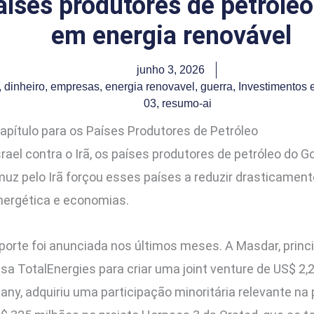
aíses produtores de petróle
em energia renovável
junho 3, 2026
,
dinheiro
,
empresas
,
energia renovavel
,
guerra
,
Investimentos 
03
,
resumo-ai
apítulo para os Países Produtores de Petróleo
rael contra o Irã, os países produtores de petróleo do 
rmuz pelo Irã forçou esses países a reduzir drasticamen
energética e economias.
porte foi anunciada nos últimos meses. A Masdar, princ
a TotalEnergies para criar uma joint venture de US$ 2,2
y, adquiriu uma participação minoritária relevante na