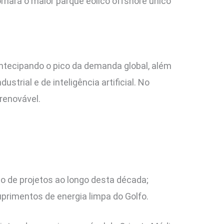
rnará o maior parque eólico offshore único
ntecipando o pico da demanda global, além
trial e de inteligência artificial. No
renovável.
nto de projetos ao longo desta década;
uprimentos de energia limpa do Golfo.