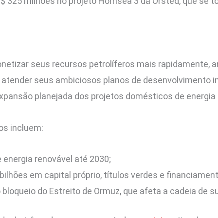
$ 325 milhões no projeto Hornsea 3 da Orsted, que se to
tizar seus recursos petrolíferos mais rapidamente, a
atender seus ambiciosos planos de desenvolvimento indus
expansão planejada dos projetos domésticos de energia 
os incluem:
 energia renovável até 2030;
 bilhões em capital próprio, títulos verdes e financiame
 bloqueio do Estreito de Ormuz, que afeta a cadeia de s