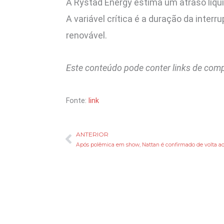
A Rystad Energy estima um atraso líqu
A variável crítica é a duração da inte
renovável.
Este conteúdo pode conter links de com
Fonte:
link
ANTERIOR
Anterior
Após polêmica em show, Nattan é confirmado de volta a