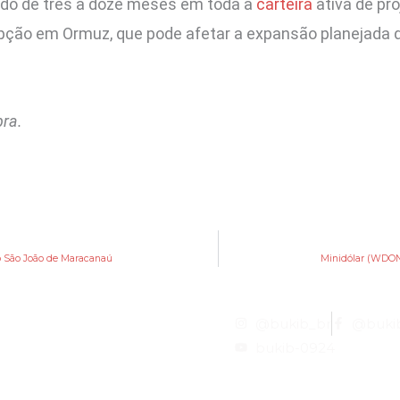
ido de três a doze meses em toda a
carteira
ativa de pro
rrupção em Ormuz, que pode afetar a expansão planejada
pra.
o São João de Maracanaú
Minidólar (WDON
@bukib_br
@buki
bukib-0924