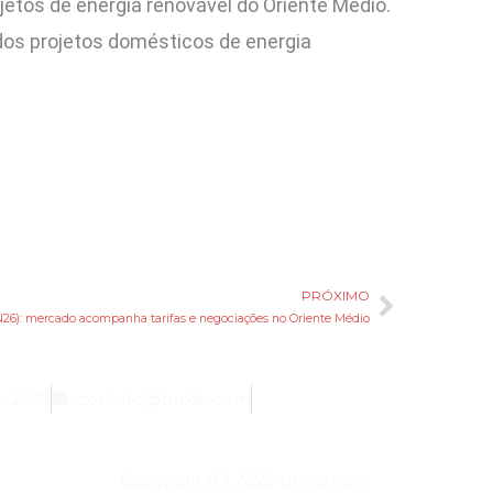
jetos de energia renovável do Oriente Médio.
 dos projetos domésticos de energia
PRÓXIMO
Próxim
26): mercado acompanha tarifas e negociações no Oriente Médio
b.2025
contato@bukib.com
Copyright (C) 2025 bukib.com