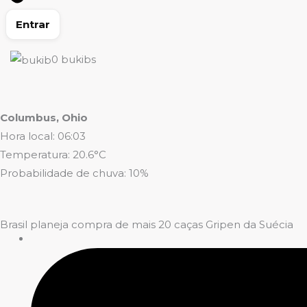
Entrar
0
bukibs
Columbus, Ohio
Hora local: 06:03
Temperatura: 20.6°C
Probabilidade de chuva: 10%
Brasil planeja compra de mais 20 caças Gripen da Suécia