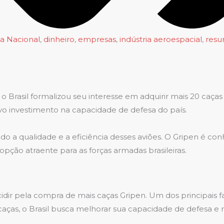
a Nacional
,
dinheiro
,
empresas
,
indústria aeroespacial
,
resu
 Brasil formalizou seu interesse em adquirir mais 20 caç
ivo investimento na capacidade de defesa do país.
do a qualidade e a eficiência desses aviões. O Gripen é c
ão atraente para as forças armadas brasileiras.
idir pela compra de mais caças Gripen. Um dos principais f
aças, o Brasil busca melhorar sua capacidade de defesa e 