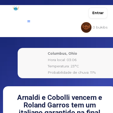
Ir
para
Entrar
o
conteúdo
0
bukibs
Columbus, Ohio
Hora local: 03:06
Temperatura: 23°C
Probabilidade de chuva: 11%
Arnaldi e Cobolli vencem e
Roland Garros tem um
italiano garantido na final