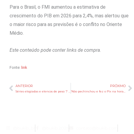
Para o Brasil, o FMI aumentou a estimativa de
crescimento do PIB em 2026 para 2,4%, mas alertou que
o maior risco para as previsões é o conflito no Oriente
Médio.
Este conteúdo pode conter links de compra.
Fonte:
link
ANTERIOR
PRÓXIMO
Anterior
P
Séries elogiadas e elencos de peso: 7 grandes ausências na lista final do Emmy 2026
‘Não pechinchou e fez o Pix na hora’, diz ex-dono sobre compra relâmpago de mansão por Neymar
@bukib_br
@bukib.2025
contato@bukib.com