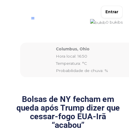
Ir
para
Entrar
o
0
bukibs
conteúdo
Columbus, Ohio
Hora local: 16:50
Temperatura: °C
Probabilidade de chuva: %
Bolsas de NY fecham em
queda após Trump dizer que
cessar-fogo EUA-Irã
“acabou”