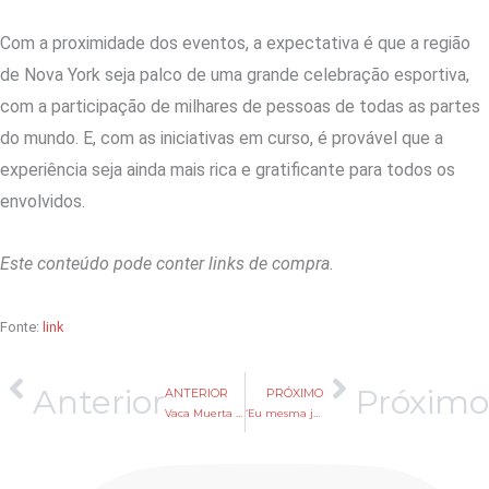
Com a proximidade dos eventos, a expectativa é que a região
de Nova York seja palco de uma grande celebração esportiva,
com a participação de milhares de pessoas de todas as partes
do mundo. E, com as iniciativas em curso, é provável que a
experiência seja ainda mais rica e gratificante para todos os
envolvidos.
Este conteúdo pode conter links de compra.
Fonte:
link
Anterior
Próximo
ANTERIOR
PRÓXIMO
Vaca Muerta deve atingir 1 milhão de barris/dia até 2028, diz operadora argentina
‘Eu mesma já vi três’, diz Yasmin Brunet sobre suposta aparição de Ovni no Paraná