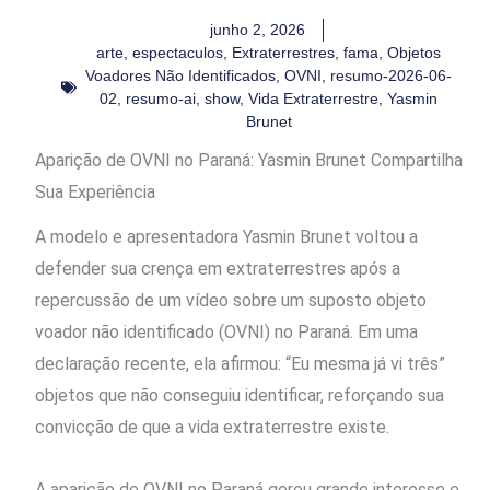
junho 2, 2026
arte
,
espectaculos
,
Extraterrestres
,
fama
,
Objetos
Voadores Não Identificados
,
OVNI
,
resumo-2026-06-
02
,
resumo-ai
,
show
,
Vida Extraterrestre
,
Yasmin
Brunet
Aparição de OVNI no Paraná: Yasmin Brunet Compartilha
Sua Experiência
A modelo e apresentadora Yasmin Brunet voltou a
defender sua crença em extraterrestres após a
repercussão de um vídeo sobre um suposto objeto
voador não identificado (OVNI) no Paraná. Em uma
declaração recente, ela afirmou: “Eu mesma já vi três”
objetos que não conseguiu identificar, reforçando sua
convicção de que a vida extraterrestre existe.
A aparição de OVNI no Paraná gerou grande interesse e