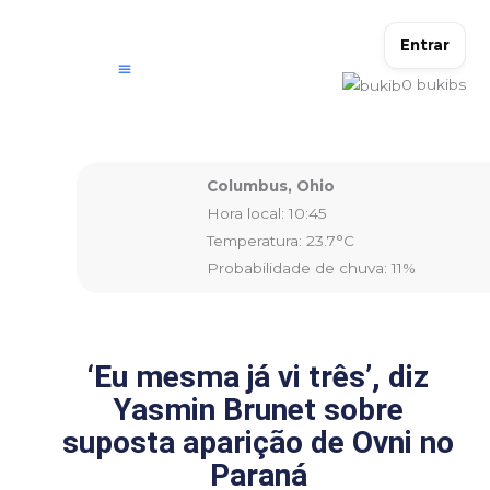
Ir
para
Entrar
o
0
bukibs
conteúdo
Columbus, Ohio
Hora local: 10:45
Temperatura: 23.7°C
Probabilidade de chuva: 11%
‘Eu mesma já vi três’, diz
Yasmin Brunet sobre
suposta aparição de Ovni no
Paraná