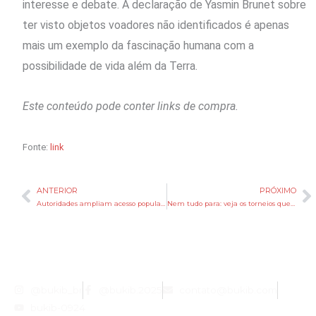
interesse e debate. A declaração de Yasmin Brunet sobre
ter visto objetos voadores não identificados é apenas
mais um exemplo da fascinação humana com a
possibilidade de vida além da Terra.
Este conteúdo pode conter links de compra.
Fonte:
link
ANTERIOR
PRÓXIMO
Anterior
P
Autoridades ampliam acesso popular a jogos e eventos da Copa na região de Nova York
Nem tudo para: veja os torneios que seguem durante a Copa do Mundo
@bukib_br
@bukib.2025
contato@bukib.com
bukib-0924