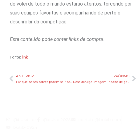
de vôlei de todo o mundo estarão atentos, torcendo por
suas equipes favoritas e acompanhando de perto o
desenrolar da competição.
Este conteúdo pode conter links de compra.
Fonte:
link
ANTERIOR
PRÓXIMO
Anterior
P
Por que países pobres podem sair perdendo na corrida global pela IA
Nasa divulga imagem inédita de galáxia a 11 milhões de anos-luz da Terra
@bukib_br
@bukib.2025
contato@bukib.com
bukib-0924