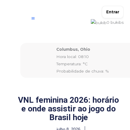
Ir
para
Entrar
o
0
bukibs
conteúdo
Columbus, Ohio
Hora local: 08:10
Temperatura: °C
Probabilidade de chuva: %
VNL feminina 2026: horário
e onde assistir ao jogo do
Brasil hoje
julho 8, 2026