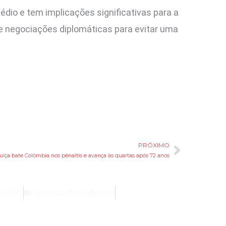
dio e tem implicações significativas para a
e negociações diplomáticas para evitar uma
PRÓXIMO
Próxim
uíça bate Colômbia nos pênaltis e avança às quartas após 72 anos
b.2025
contato@bukib.com