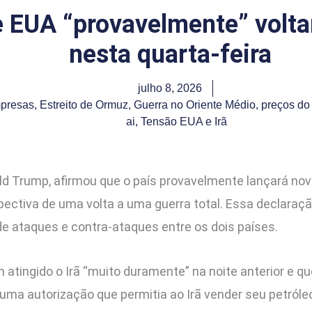
 EUA “provavelmente” voltar
nesta quarta-feira
julho 8, 2026
presas
,
Estreito de Ormuz
,
Guerra no Oriente Médio
,
preços do 
ai
,
Tensão EUA e Irã
ld Trump, afirmou que o país provavelmente lançará nov
ectiva de uma volta a uma guerra total. Essa declaraçã
de ataques e contra-ataques entre os dois países.
atingido o Irã “muito duramente” na noite anterior e q
 uma autorização que permitia ao Irã vender seu petról