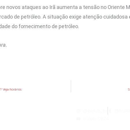
e novos ataques ao Irã aumenta a tensão no Oriente Mé
cado de petróleo. A situação exige atenção cuidadosa 
idade do fornecimento de petróleo.
pra.
? Veja horários
S
@bukib_br
@buki
bukib-0924