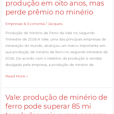
produção em oito anos, mas
melhor
perde prêmio no minério
2º
tri
Empresas & Economia
/
Jacques
de
produção
Produção de Minério de Ferro da Vale no Segundo
em
Trimestre de 2026 A Vale, uma das principais empresas de
oito
mineração do mundo, alcançou um marco importante em
anos,
sua produção de minério de ferro no segundo trimestre de
mas
2026. De acordo com o relatório de produção e vendas
perde
divulgado pela empresa, a produção de minério de
prêmio
no
Read More »
minério
Vale: produção de minério de
Vale:
produção
ferro pode superar 85 mi
de