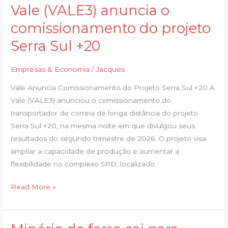
Vale (VALE3) anuncia o
Vale
(VALE3)
comissionamento do projeto
anuncia
Serra Sul +20
o
comissionamento
Empresas & Economia
/
Jacques
do
projeto
Vale Anuncia Comissionamento do Projeto Serra Sul +20 A
Serra
Vale (VALE3) anunciou o comissionamento do
Sul
transportador de correia de longa distância do projeto
+20
Serra Sul +20, na mesma noite em que divulgou seus
resultados do segundo trimestre de 2026. O projeto visa
ampliar a capacidade de produção e aumentar a
flexibilidade no complexo S11D, localizado
Read More »
Minério