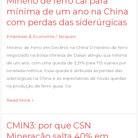
Minério de ferro cai para
de
mínima de um ano na China
ferro
com perdas das siderúrgicas
cai
para
Empresas & Economia
/
Jacques
mínima
de
Minério de Ferro em Declínio na China O minério de ferro
um
negociado na bolsa chinesa de Dalian atingiu sua mínima
ano
de um ano, com uma queda de 3,31% para 715 iuanes por
na
tonelada métrica. Essa queda é atribuída às perdas das
China
siderúrgicas na China e às expectativas de novas quedas
com
na produção de ferro-gusa. Os
perdas
das
Read More »
siderúrgicas
CMIN3: por que CSN
CMIN3:
por
Mineração salta 40% em