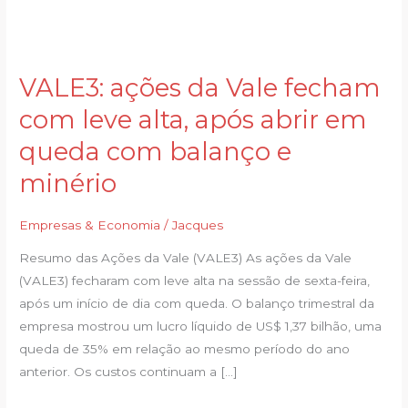
VALE3: ações da Vale fecham
VALE3:
ações
com leve alta, após abrir em
da
queda com balanço e
Vale
fecham
minério
com
leve
Empresas & Economia
/
Jacques
alta,
Resumo das Ações da Vale (VALE3) As ações da Vale
após
(VALE3) fecharam com leve alta na sessão de sexta-feira,
abrir
após um início de dia com queda. O balanço trimestral da
em
empresa mostrou um lucro líquido de US$ 1,37 bilhão, uma
queda
queda de 35% em relação ao mesmo período do ano
com
anterior. Os custos continuam a […]
balanço
e