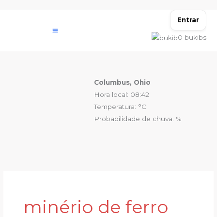
Ir
para
Entrar
o
0
bukibs
conteúdo
Columbus, Ohio
Hora local: 08:42
Temperatura: °C
Probabilidade de chuva: %
minério de ferro