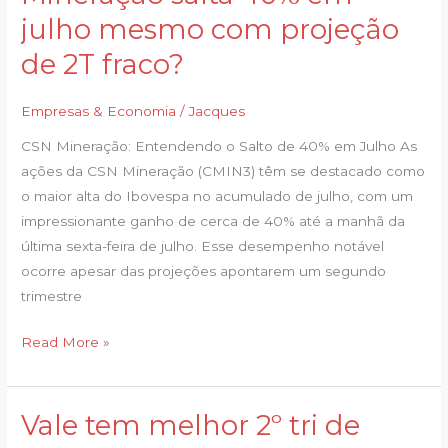
que
julho mesmo com projeção
CSN
Mineração
de 2T fraco?
salta
40%
Empresas & Economia
/
Jacques
em
CSN Mineração: Entendendo o Salto de 40% em Julho As
julho
ações da CSN Mineração (CMIN3) têm se destacado como
mesmo
o maior alta do Ibovespa no acumulado de julho, com um
com
impressionante ganho de cerca de 40% até a manhã da
projeção
última sexta-feira de julho. Esse desempenho notável
de
ocorre apesar das projeções apontarem um segundo
2T
trimestre
fraco?
Read More »
Vale tem melhor 2º tri de
Vale
tem