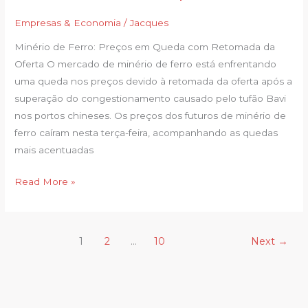
com
Empresas & Economia
/
Jacques
retomada
da
Minério de Ferro: Preços em Queda com Retomada da
oferta
Oferta O mercado de minério de ferro está enfrentando
após
uma queda nos preços devido à retomada da oferta após a
atrasos
superação do congestionamento causado pelo tufão Bavi
causados
nos portos chineses. Os preços dos futuros de minério de
por
ferro caíram nesta terça-feira, acompanhando as quedas
tufão
mais acentuadas
Read More »
1
2
…
10
Next
→