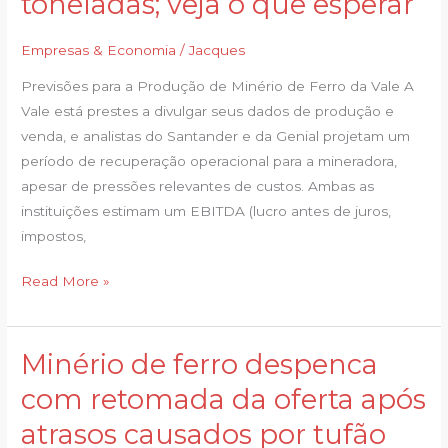
toneladas; veja o que esperar
minério
de
Empresas & Economia
/
Jacques
ferro
pode
Previsões para a Produção de Minério de Ferro da Vale A
superar
Vale está prestes a divulgar seus dados de produção e
85
venda, e analistas do Santander e da Genial projetam um
mi
período de recuperação operacional para a mineradora,
toneladas;
apesar de pressões relevantes de custos. Ambas as
veja
instituições estimam um EBITDA (lucro antes de juros,
o
impostos,
que
esperar
Read More »
Minério de ferro despenca
Minério
de
com retomada da oferta após
ferro
atrasos causados por tufão
despenca