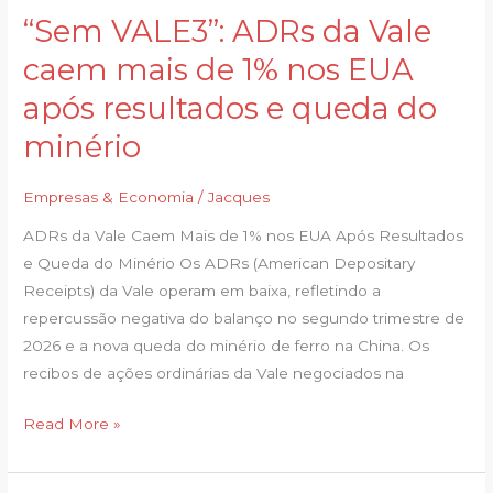
“Sem VALE3”: ADRs da Vale
“Sem
VALE3”:
caem mais de 1% nos EUA
ADRs
após resultados e queda do
da
Vale
minério
caem
mais
Empresas & Economia
/
Jacques
de
ADRs da Vale Caem Mais de 1% nos EUA Após Resultados
1%
e Queda do Minério Os ADRs (American Depositary
nos
Receipts) da Vale operam em baixa, refletindo a
EUA
repercussão negativa do balanço no segundo trimestre de
após
2026 e a nova queda do minério de ferro na China. Os
resultados
recibos de ações ordinárias da Vale negociados na
e
queda
Read More »
do
minério