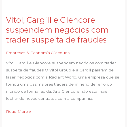
Vitol, Cargill e Glencore
Vitol,
Cargill
suspendem negócios com
e
trader suspeita de fraudes
Glencore
suspendem
Empresas & Economia
/
Jacques
negócios
com
Vitol, Cargill e Glencore suspendem negócios com trader
trader
suspeita de fraudes O Vitol Group e a Cargill pararam de
suspeita
fazer negócios com a Radiant World, uma empresa que se
de
tornou uma das maiores traders de minério de ferro do
fraudes
mundo de forma rápida. Já a Glencore não está mais
fechando novos contratos com a companhia,
Read More »