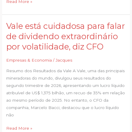
Read More »
minério
Vale está cuidadosa para falar
Vale
está
de dividendo extraordinário
cuidadosa
por volatilidade, diz CFO
para
falar
Empresas & Economia
/
Jacques
de
dividendo
Resumo dos Resultados da Vale A Vale, uma das principais
extraordinário
mineradoras do mundo, divulgou seus resultados do
por
segundo trimestre de 2026, apresentando um lucro líquido
volatilidade,
atribuível de US$ 1,375 bilhão, um recuo de 35% em relação
diz
ao mesmo período de 2025. No entanto, o CFO da
CFO
companhia, Marcelo Bacci, destacou que o lucro líquido
não
Read More »