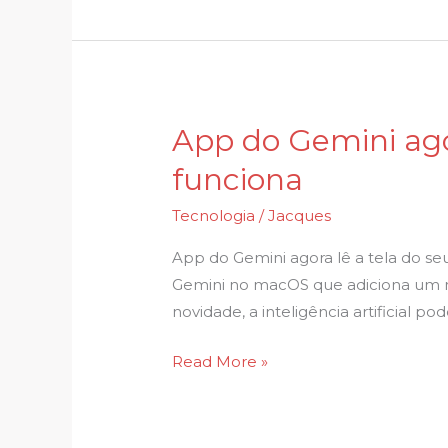
App do Gemini ago
App
do
funciona
Gemini
agora
Tecnologia
/
Jacques
lê
App do Gemini agora lê a tela do s
a
Gemini no macOS que adiciona um m
tela
novidade, a inteligência artificial 
do
seu
Read More »
computador;
veja
como