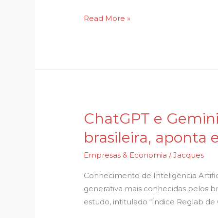
ainda
Read More »
mais
inteligente
ChatGPT e Gemini 
ChatGPT
e
brasileira, aponta
Gemini
são
Empresas & Economia
/
Jacques
conhecidos
Conhecimento de Inteligência Artific
por
generativa mais conhecidas pelos br
quase
estudo, intitulado “Índice Reglab de
toda