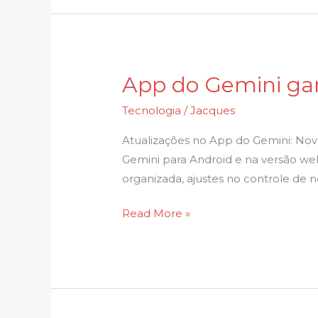
funciona
App do Gemini ganh
App
do
Tecnologia
/
Jacques
Gemini
ganha
Atualizações no App do Gemini: Nov
novo
Gemini para Android e na versão web
visual
organizada, ajustes no controle de n
e
Read More »
simplifica
opções
de
raciocínio