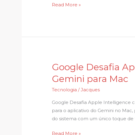
a
Read More »
população
brasileira,
aponta
estudo
Google Desafia Ap
Google
Desafia
Gemini para Mac
Apple
Intelligence
Tecnologia
/
Jacques
com
Google Desafia Apple Intelligence 
Nova
para o aplicativo do Gemini no Mac
Atualização
do sistema com um único toque de 
do
Gemini
Read More »