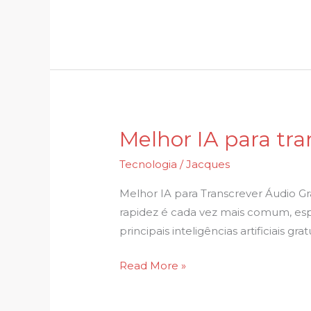
para
Mac
Melhor IA para tra
Melhor
IA
Tecnologia
/
Jacques
para
transcrever
Melhor IA para Transcrever Áudio Gr
áudio
rapidez é cada vez mais comum, espe
grátis:
principais inteligências artificiais 
testamos
Read More »
as
3
principais