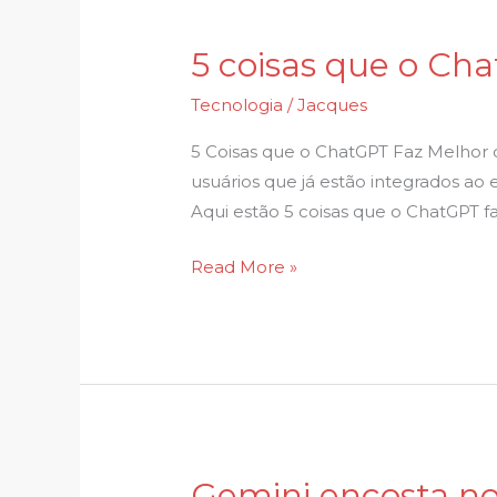
5 coisas que o Ch
5
coisas
Tecnologia
/
Jacques
que
o
5 Coisas que o ChatGPT Faz Melhor 
ChatGPT
usuários que já estão integrados ao
faz
Aqui estão 5 coisas que o ChatGPT 
melhor
Read More »
que
o
Gemini
Gemini encosta n
Gemini