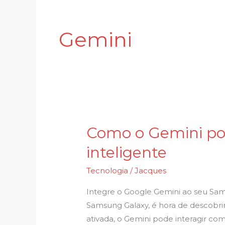
Gemini
Como o Gemini pod
Como
o
inteligente
Gemini
pode
Tecnologia
/
Jacques
deixar
Integre o Google Gemini ao seu Sam
seu
Samsung Galaxy, é hora de descobrir
celular
ativada, o Gemini pode interagir com
Galaxy