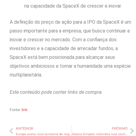
na capacidade da SpaceX de crescer e inovar.
A definição do preço de ação para a IPO da SpaceX é um
passo importante para a empresa, que busca continuar a
inovar e crescer no mercado. Com a confiança dos
investidores e a capacidade de arrecadar fundos, a
SpaceX está bem posicionada para alcançar seus
objetivos ambiciosos e tornar a humanidade uma espécie
multiplanetária.
Este conteúdo pode conter links de compra.
Fonte:
link
ANTERIOR
PRÓXIMO
Anterior
P
Europa avalia nova tentativa de negociação com Putin sobre guerra na Ucrânia
Jessica Simpson relembra luta contra o álcool e revela como a sobriedade transformou sua vida