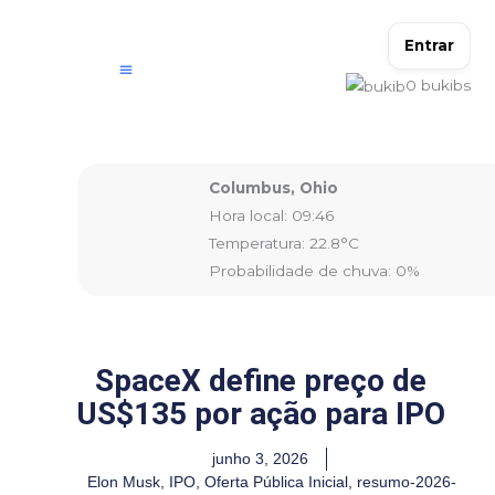
Ir
para
Entrar
o
0
bukibs
conteúdo
Columbus, Ohio
Hora local: 09:46
Temperatura: 22.8°C
Probabilidade de chuva: 0%
SpaceX define preço de
US$135 por ação para IPO
junho 3, 2026
Elon Musk
,
IPO
,
Oferta Pública Inicial
,
resumo-2026-