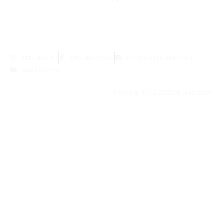
@bukib_br
@bukib.2025
contato@bukib.com
bukib-0924
Copyright (C) 2025 bukib.com