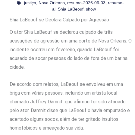
justiça
,
Nova Orleans
,
resumo-2026-06-03
,
resumo-
ai
,
Shia LaBeouf
,
show
Shia LaBeouf se Declara Culpado por Agressão
O ator Shia LaBeouf se declarou culpado de três
acusações de agressão em uma corte de Nova Orleans. O
incidente ocorreu em fevereiro, quando LaBeouf foi
acusado de socar pessoas do lado de fora de um bar na
cidade.
De acordo com relatos, LaBeouf se envolveu em uma
briga com várias pessoas, incluindo um artista local
chamado Jeffrey Damnit, que afirmou ter sido atacado
pelo ator. Damnit disse que LaBeouf o havia empurrado e
acertado alguns socos, além de ter gritado insultos
homofóbicos e ameaçado sua vida.