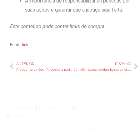
A importância de responsabilizar as pessoas por
suas ações e garantir que a justiça seja feita.
Este conteúdo pode conter links de compra.
Fonte:
link
ANTERIOR
PRÓXIMO
Anterior
P
Presidente da OpenAI pedirá a parlamentares dos EUA que não exijam aprovações de modelos de IA
Jennifer Lopez celebra bolsas de estudo dos filhos gêmeos e desabafa sobre TDAH
@bukib_br
@bukib.2025
contato@bukib.com
bukib-0924
Copyright (C) 2025 bukib.com