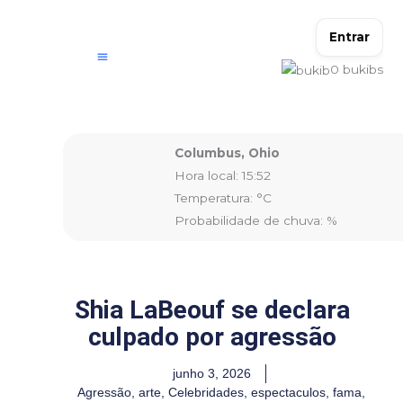
Ir
para
Entrar
o
0
bukibs
conteúdo
Columbus, Ohio
Hora local: 15:52
Temperatura: °C
Probabilidade de chuva: %
Shia LaBeouf se declara
culpado por agressão
junho 3, 2026
Agressão
,
arte
,
Celebridades
,
espectaculos
,
fama
,