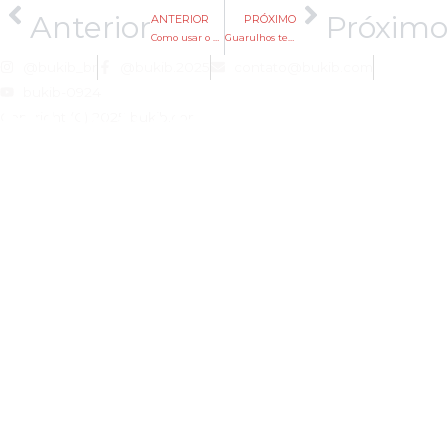
Anterior
Próximo
ANTERIOR
PRÓXIMO
Como usar o Gemini para fazer uma foto sua criança com você adulto
Guarulhos teve 47 milhões de passageiros em 2025 e lidera ranking de aeroportos na AL
@bukib_br
@bukib.2025
contato@bukib.com
bukib-0924
Copyright (C) 2025 bukib.com