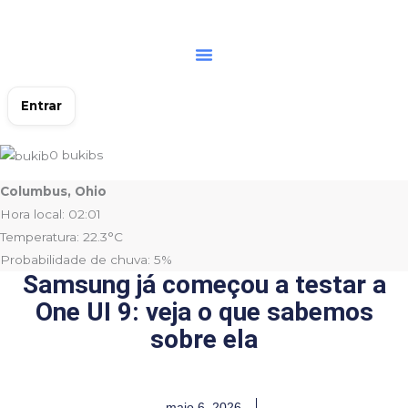
Ir
para
o
conteúdo
Entrar
0
bukibs
Columbus, Ohio
Hora local: 02:01
Temperatura: 22.3°C
Probabilidade de chuva: 5%
Samsung já começou a testar a
One UI 9: veja o que sabemos
sobre ela
maio 6, 2026