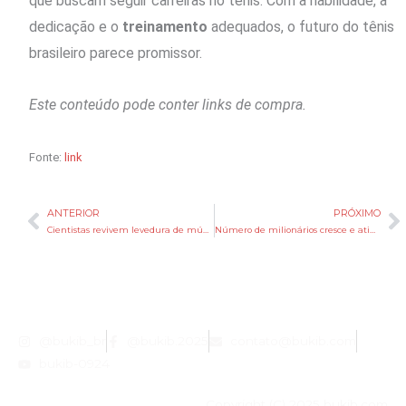
que buscam seguir carreiras no tênis. Com a habilidade, a
dedicação e o
treinamento
adequados, o futuro do tênis
brasileiro parece promissor.
Este conteúdo pode conter links de compra.
Fonte:
link
ANTERIOR
PRÓXIMO
Anterior
P
Cientistas revivem levedura de múmia de 5.300 anos para fabricar pão artesanal
Número de milionários cresce e atingiu recorde mundial de 25,3 milhões de indivíduos
@bukib_br
@bukib.2025
contato@bukib.com
bukib-0924
Copyright (C) 2025 bukib.com