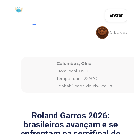
Ir
para
Entrar
o
conteúdo
0
bukibs
Columbus, Ohio
Hora local: 05:18
Temperatura: 22.9°C
Probabilidade de chuva: 11%
Roland Garros 2026:
brasileiros avançam e se
enfrentam na semifinal do