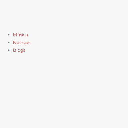
Ir
para
o
conteúdo
Música
Notícias
Blogs