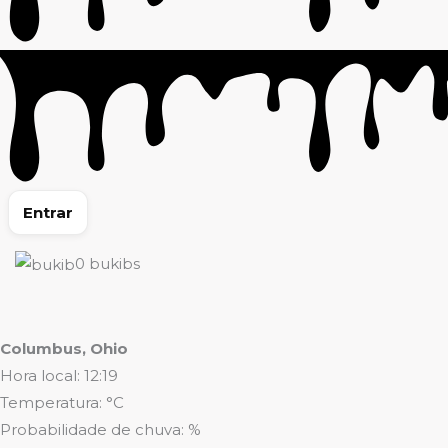
Entrar
0
bukibs
Columbus, Ohio
Hora local: 12:19
Temperatura: °C
Probabilidade de chuva: %