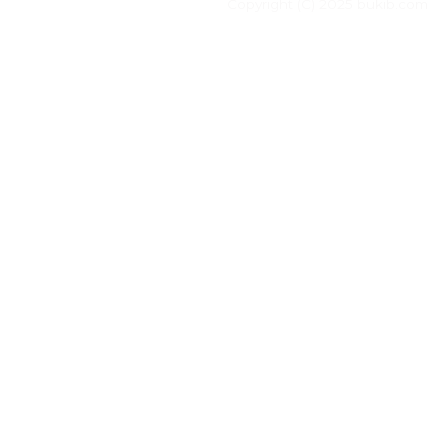
Copyright (C) 2025 bukib.com