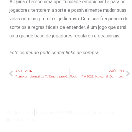
A Quina oferece uma oportunidade emocionante para os
jogadores tentarem a sorte e possivelmente mudar suas
vidas com um prêmio significativo. Com sua frequência de
sorteios e regras fáceis de entender, é um jogo que atrai
uma grande base de jogadores regulares e ocasionais.
Este conteúdo pode conter links de compra.
ANTERIOR
PRÓXIMO
Anterior
P
Plano ambiental da Tailândia prevê comércio e impostos sobre carbono
Rock in Rio 2026: Maroon 5, Demi Lovato e Jamiroquai são anunciados como atrações
@bukib_br
@bukib.2025
contato@bukib.com
bukib-0924