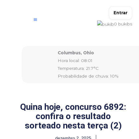
Ir
para
Entrar
o
0
bukibs
conteúdo
Columbus, Ohio
Hora local: 08:01
Temperatura: 21.7°C
Probabilidade de chuva: 10%
Quina hoje, concurso 6892:
confira o resultado
sorteado nesta terça (2)
dezembro 2, 2025