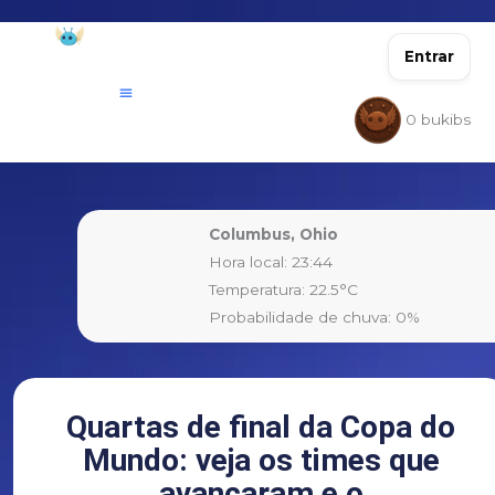
Ir
para
Entrar
o
conteúdo
0
bukibs
Columbus, Ohio
Hora local: 23:44
Temperatura: 22.5°C
Probabilidade de chuva: 0%
Quartas de final da Copa do
Mundo: veja os times que
avançaram e o