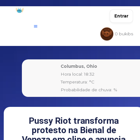
Ir
para
Entrar
o
conteúdo
0
bukibs
Columbus, Ohio
Hora local: 18:32
Temperatura: °C
Probabilidade de chuva: %
Pussy Riot transforma
protesto na Bienal de
Veneza em clipe e anuncia