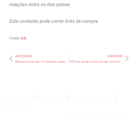
relações entre os dois países.
Este conteúdo pode conter links de compra.
Fonte:
link
ANTERIOR
PRÓXIMO
Anterior
P
Ransomware com IA acelera ataques, mas ainda depende de ação humana
FIFA sai ainda mais rica de uma Copa do Mundo cercada por controvérsias
@bukib_br
@bukib.2025
contato@bukib.com
bukib-0924
Copyright (C) 2025 bukib.com