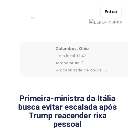
Ir
para
Entrar
o
0
bukibs
conteúdo
Columbus, Ohio
Hora local: 17:47
Temperatura: °C
Probabilidade de chuva: %
Primeira-ministra da Itália
busca evitar escalada após
Trump reacender rixa
pessoal