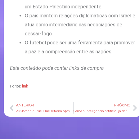
um Estado Palestino independente.
O país mantém relações diplomáticas com Israel e
atua como intermediário nas negociações de
cessar-fogo.
O futebol pode ser uma ferramenta para promover
a paz e a compreensão entre as nações.
Este conteúdo pode conter links de compra.
Fonte:
link
ANTERIOR
PRÓXIMO
Anterior
P
Air Jordan 3 True Blue retorna após dez anos fora das prateleiras
Como a inteligência artificial já define o preço nas prateleiras dos supermercados