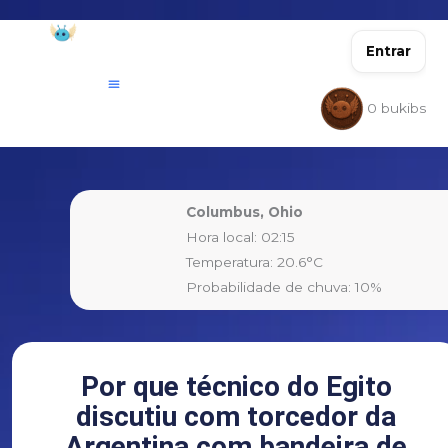
Ir
para
Entrar
o
conteúdo
0
bukibs
Columbus, Ohio
Hora local: 02:15
Temperatura: 20.6°C
Probabilidade de chuva: 10%
Por que técnico do Egito
discutiu com torcedor da
Argentina com bandeira de