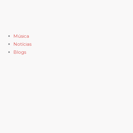
Ir
para
o
conteúdo
Música
Notícias
Blogs