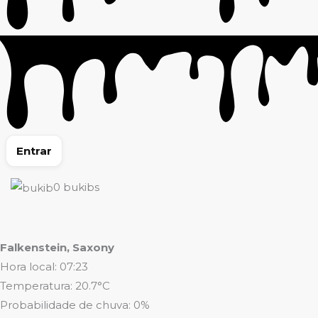
Entrar
0
bukibs
Falkenstein, Saxony
Hora local: 07:23
Temperatura: 20.7°C
Probabilidade de chuva: 0%