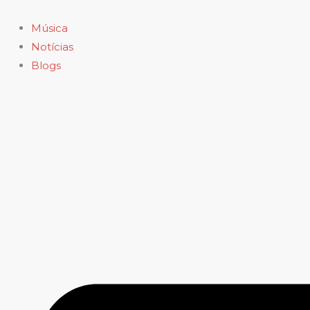
Ir
para
Música
o
Notícias
conteúdo
Blogs