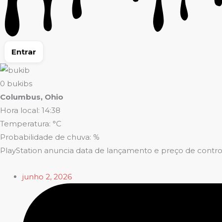
Entrar
0
bukibs
Columbus, Ohio
Hora local: 14:38
Temperatura: °C
Probabilidade de chuva: %
PlayStation anuncia data de lançamento e preço de contro
junho 2, 2026