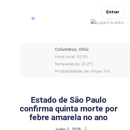
Ir
para
Entrar
o
0
bukibs
conteúdo
Columbus, Ohio
Hora local: 02:30
Temperatura: 23.2°C
Probabilidade de chuva: 11%
Estado de São Paulo
confirma quinta morte por
febre amarela no ano
junho 2, 2026