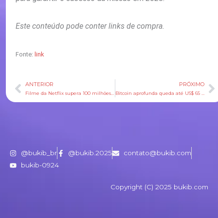
Este conteúdo pode conter links de compra.
Fonte:
link
ANTERIOR
PRÓXIMO
Anterior
P
Filme da Netflix supera 100 milhões de views em apenas um mês
Bitcoin aprofunda queda até US$ 65 mil: o que está acontecendo?
@bukib_br
@bukib.2025
contato@bukib.com
bukib-0924
Copyright (C) 2025 bukib.com