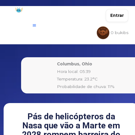
Ir
para
Entrar
o
conteúdo
0
bukibs
Columbus, Ohio
Hora local: 05:39
Temperatura: 23.2°C
Probabilidade de chuva: 11%
Pás de helicópteros da
Nasa que vão a Marte em
2028 rompem barreira do