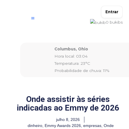
Ir
para
Entrar
o
0
bukibs
conteúdo
Columbus, Ohio
Hora local: 03:04
Temperatura: 23°C
Probabilidade de chuva: 11%
Onde assistir às séries
indicadas ao Emmy de 2026
julho 8, 2026
dinheiro
,
Emmy Awards 2026
,
empresas
,
Onde