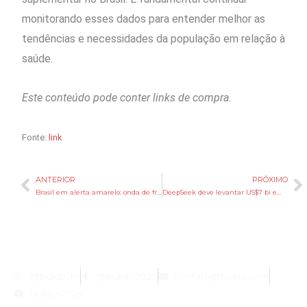
monitorando esses dados para entender melhor as
tendências e necessidades da população em relação à
saúde.
Este conteúdo pode conter links de compra.
Fonte:
link
ANTERIOR
PRÓXIMO
Anterior
P
Brasil em alerta amarelo: onda de frio pode chegar a 14 estados no Corpus Christi
DeepSeek deve levantar US$7 bi em 1ª rodada de financiamento, dizem fontes
@bukib_br
@bukib.2025
contato@bukib.com
bukib-0924