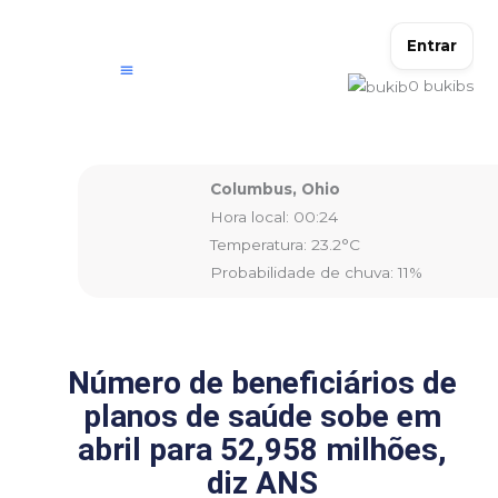
Ir
para
Entrar
o
0
bukibs
conteúdo
Columbus, Ohio
Hora local: 00:24
Temperatura: 23.2°C
Probabilidade de chuva: 11%
Número de beneficiários de
planos de saúde sobe em
abril para 52,958 milhões,
diz ANS