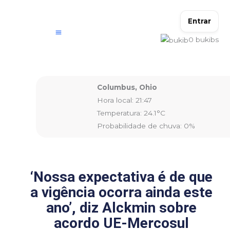
Ir
para
Entrar
o
0
bukibs
conteúdo
Columbus, Ohio
Hora local: 21:47
Temperatura: 24.1°C
Probabilidade de chuva: 0%
‘Nossa expectativa é de que
a vigência ocorra ainda este
ano’, diz Alckmin sobre
acordo UE-Mercosul