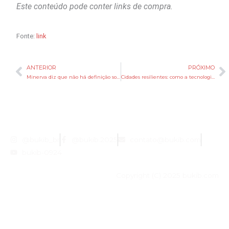
Este conteúdo pode conter links de compra.
Fonte:
link
ANTERIOR
PRÓXIMO
Anterior
P
Minerva diz que não há definição sobre fechamento de capital
Cidades resilientes: como a tecnologia ajuda a enfrentar desastres naturais
@bukib_br
@bukib.2025
contato@bukib.com
bukib-0924
Copyright (C) 2025 bukib.com