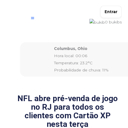
Ir
para
Entrar
o
0
bukibs
conteúdo
Columbus, Ohio
Hora local: 00:06
Temperatura: 23.2°C
Probabilidade de chuva: 11%
NFL abre pré-venda de jogo
no RJ para todos os
clientes com Cartão XP
nesta terça