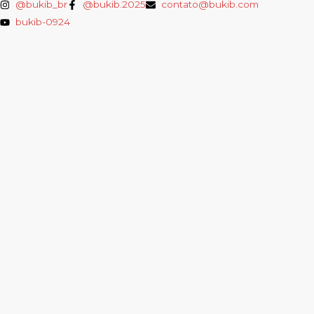
@bukib_br
@bukib.2025
contato@bukib.com
bukib-0924
Copyright (C) 2025 bukib.com