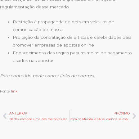
regulamentação desse mercado.
Restrição à propaganda de bets em veículos de
comunicação de massa
Proibição da contratação de artistas e celebridades para
promover empresas de apostas online
Endurecimento das regras para os meios de pagamento
usados nas apostas
Este conteúdo pode conter links de compra.
Fonte:
link
ANTERIOR
PRÓXIMO
Anterior
P
Netflix esconde uma das melhores séries de mistério dos últimos anos
Copa do Mundo 2026: audiência se espalha entre TV, streaming e redes sociais