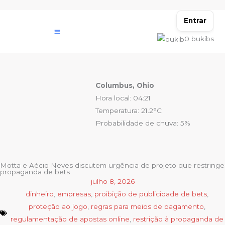
Ir
para
Entrar
o
0
bukibs
conteúdo
Columbus, Ohio
Hora local: 04:21
Temperatura: 21.2°C
Probabilidade de chuva: 5%
Motta e Aécio Neves discutem urgência de projeto que restringe
propaganda de bets
julho 8, 2026
dinheiro
,
empresas
,
proibição de publicidade de bets
,
proteção ao jogo
,
regras para meios de pagamento
,
regulamentação de apostas online
,
restrição à propaganda de