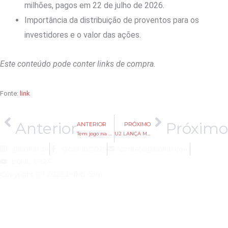
milhões, pagos em 22 de julho de 2026.
Importância da distribuição de proventos para os
investidores e o valor das ações.
Este conteúdo pode conter links de compra.
Fonte:
link
Anterior
Próximo
ANTERIOR
PRÓXIMO
Tem jogo na Copa hoje? Veja as datas e horários dos jogos das quartas de final
U2 LANÇA MÚSICA NOVA COM CLIPE GRAVADO NO MÉXICO
@bukib_br
@bukib.2025
contato@bukib.com
bukib-0924
Copyright (C) 2025 bukib.com