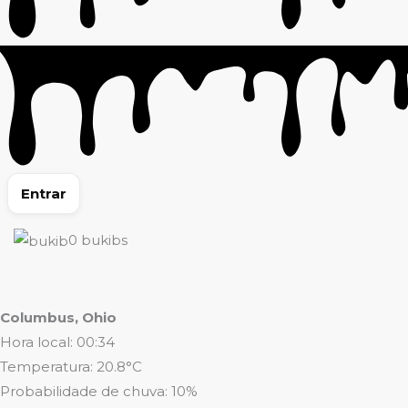
Entrar
0
bukibs
Columbus, Ohio
Hora local: 00:34
Temperatura: 20.8°C
Probabilidade de chuva: 10%