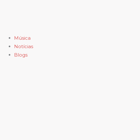
Ir
para
o
conteúdo
Música
Notícias
Blogs