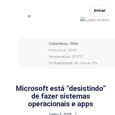
Ir
para
Entrar
o
0
bukibs
conteúdo
Columbus, Ohio
Hora local: 23:57
Temperatura: 23.3°C
Probabilidade de chuva: 0%
Microsoft está “desistindo”
de fazer sistemas
operacionais e apps
junho 3, 2026