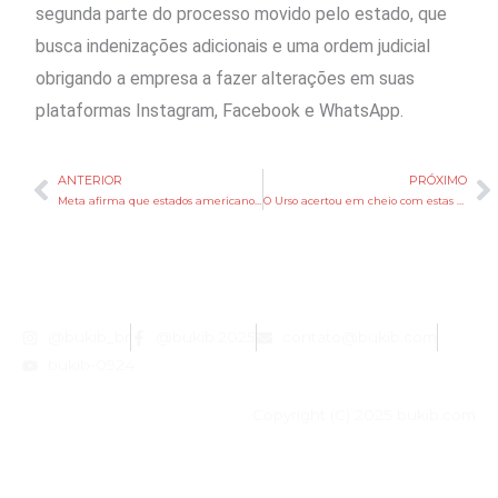
segunda parte do ⁠processo ​movido pelo estado, que
busca indenizações adicionais e uma ordem judicial
obrigando a empresa a fazer alterações em suas
plataformas Instagram, Facebook e WhatsApp.
ANTERIOR
PRÓXIMO
Anterior
P
Meta afirma que estados americanos buscam multas de US$1,4 tri em julgamento sobre segurança juvenil
O Urso acertou em cheio com estas 7 participações especiais no Disney+
@bukib_br
@bukib.2025
contato@bukib.com
bukib-0924
Copyright (C) 2025 bukib.com