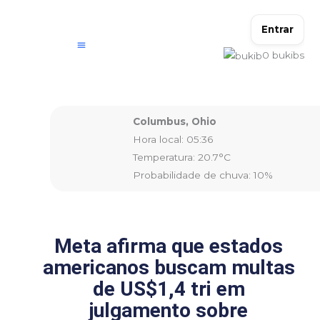
Ir
para
Entrar
o
0
bukibs
conteúdo
Columbus, Ohio
Hora local: 05:36
Temperatura: 20.7°C
Probabilidade de chuva: 10%
Meta afirma que estados
americanos buscam multas
de US$1,4 tri em
julgamento sobre