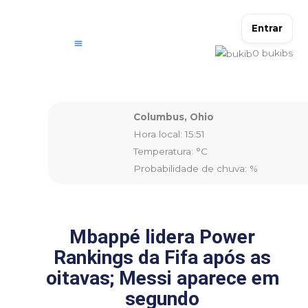
Ir
para
Entrar
o
0
bukibs
conteúdo
Columbus, Ohio
Hora local: 15:51
Temperatura: °C
Probabilidade de chuva: %
Mbappé lidera Power
Rankings da Fifa após as
oitavas; Messi aparece em
segundo