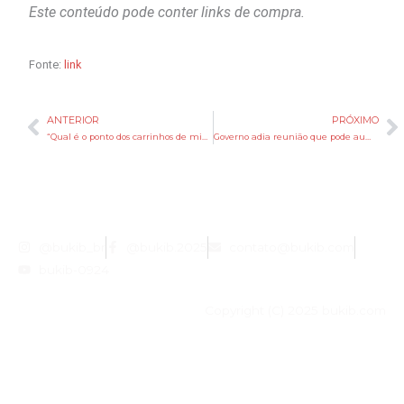
Este conteúdo pode conter links de compra.
Fonte:
link
ANTERIOR
PRÓXIMO
Anterior
P
“Qual é o ponto dos carrinhos de mina agora?”: inclusão das almofadas no Minecraft causa revolução contra outro item do jogo
Governo adia reunião que pode aumentar etanol na gasolina para 32%
@bukib_br
@bukib.2025
contato@bukib.com
bukib-0924
Copyright (C) 2025 bukib.com