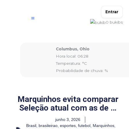
Ir
para
Entrar
o
0
bukibs
conteúdo
Columbus, Ohio
Hora local: 06:28
Temperatura: °C
Probabilidade de chuva: %
Marquinhos evita comparar
Seleção atual com as de …
junho 3, 2026
Brasil
,
brasileirao
,
esportes
,
futebol
,
Marquinhos
,