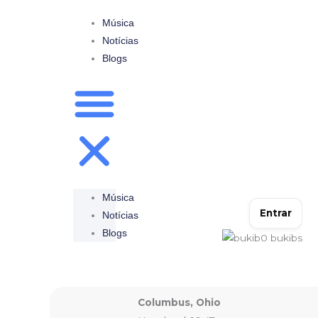
Ir
Música
para
Notícias
o
Blogs
conteúdo
Música
Entrar
Notícias
Blogs
0
bukibs
Columbus, Ohio