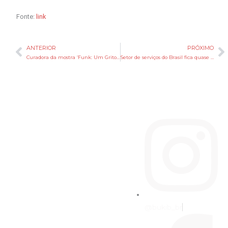
Fonte:
link
ANTERIOR
PRÓXIMO
Anterior
P
Curadora da mostra ‘Funk: Um Grito de Ousadia e Liberdade’ cita censura após evento ser encerrado antes da data
Setor de serviços do Brasil fica quase estagnado em maio em meio à alta da inflação
@bukib_br