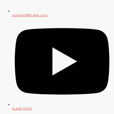
contato@bukib.com
bukib-0924