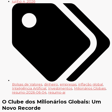
junho 4, 2026
Bolsas de Valores
,
dinheiro
,
empresas
,
inflação global
,
Inteligência Artificial
,
Investimentos
,
Milionários Globais
,
resumo-2026-06-04
,
resumo-ai
O Clube dos Milionários Globais: Um
Novo Recorde