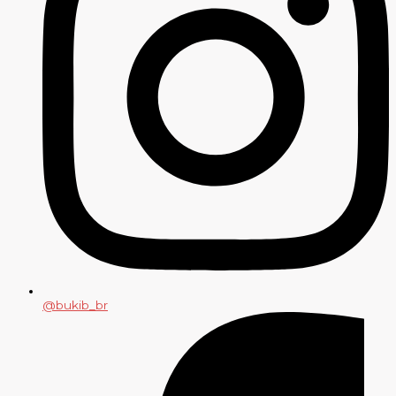
@bukib_br