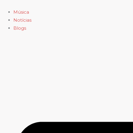
Ir
para
Música
o
Notícias
conteúdo
Blogs