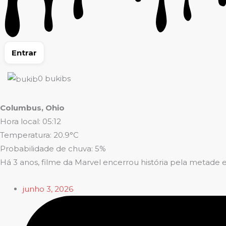
Entrar
0
bukibs
Columbus, Ohio
Hora local: 05:12
Temperatura: 20.9°C
Probabilidade de chuva: 5%
Há 3 anos, filme da Marvel encerrou história pela metade e 
junho 3, 2026