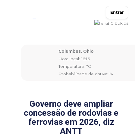
Ir
para
Entrar
o
0
bukibs
conteúdo
Columbus, Ohio
Hora local: 16:16
Temperatura: °C
Probabilidade de chuva: %
Governo deve ampliar
concessão de rodovias e
ferrovias em 2026, diz
ANTT