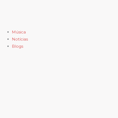
Ir
para
o
conteúdo
Música
Notícias
Blogs