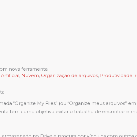
com nova ferramenta
Artificial
,
Nuvem
,
Organização de arquivos
,
Produtividade
,
ta
 “Organize My Files” (ou “Organize meus arquivos” em portug
enta tem como objetivo evitar o trabalho de encontrar e mov
em armazenado no Drive e procura por vínculos com outro