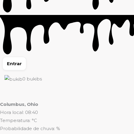
Entrar
0
bukibs
Columbus, Ohio
Hora local: 08:40
Temperatura: °C
Probabilidade de chuva: %