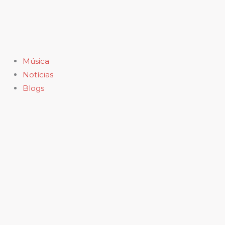
Ir
para
o
conteúdo
Música
Notícias
Blogs