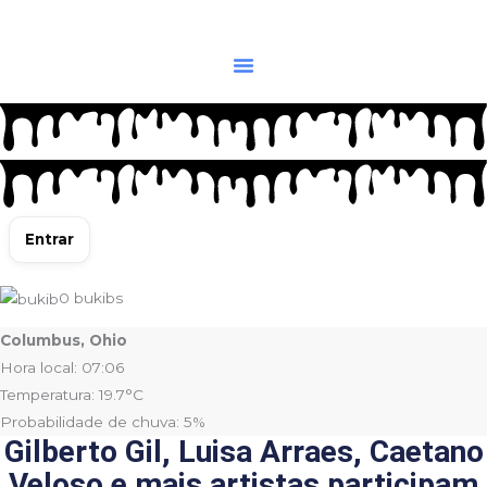
Ir
para
o
conteúdo
Entrar
0
bukibs
Columbus, Ohio
Hora local: 07:06
Temperatura: 19.7°C
Probabilidade de chuva: 5%
Gilberto Gil, Luisa Arraes, Caetano
Veloso e mais artistas participam