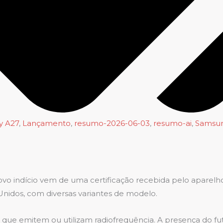
y A27
,
Lançamento
,
resumo-2026-06-03
,
resumo-ai
,
Samsu
vo indício vem de uma certificação recebida pelo aparelh
nidos, com diversas variantes de modelo.
cos que emitem ou utilizam radiofrequência. A presença do 