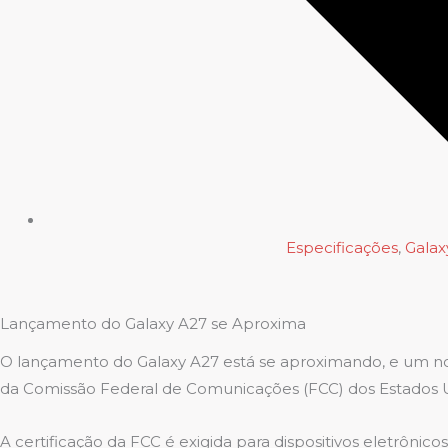
Especificações
,
Galax
Lançamento do Galaxy A27 se Aproxima
O lançamento do Galaxy A27 está se aproximando, e um no
da Comissão Federal de Comunicações (FCC) dos Estados U
A certificação da FCC é exigida para dispositivos eletrôni