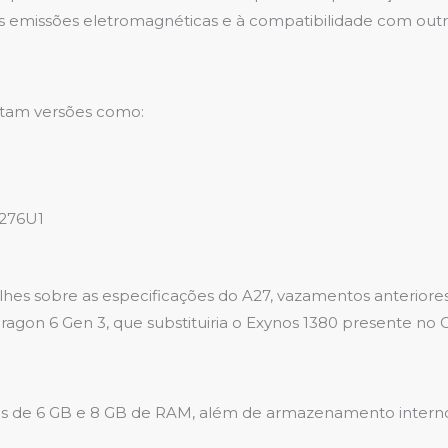
o às emissões eletromagnéticas e à compatibilidade com o
ntam versões como:
A276U1
hes sobre as especificações do A27, vazamentos anteriores
gon 6 Gen 3, que substituiria o Exynos 1380 presente no G
 de 6 GB e 8 GB de RAM, além de armazenamento interno qu