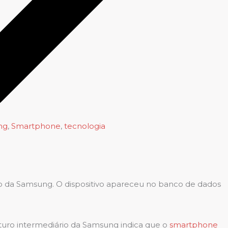
ng
,
Smartphone
,
tecnologia
o da Samsung. O dispositivo apareceu no banco de dados
futuro intermediário da Samsung indica que o
smartphone