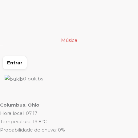
Ir
para
o
conteúdo
Música
Entrar
0
bukibs
Columbus, Ohio
Hora local: 07:17
Temperatura: 19.8°C
Probabilidade de chuva: 0%