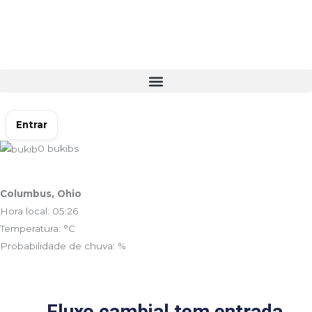
Ir
para
o
conteúdo
Entrar
0
bukibs
Columbus, Ohio
Hora local: 05:26
Temperatura: °C
Probabilidade de chuva: %
Fluxo cambial tem entrada