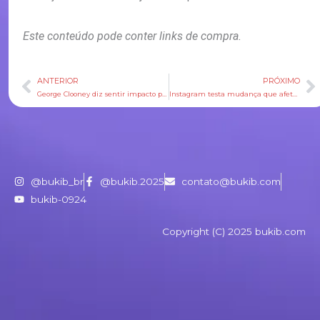
Este conteúdo pode conter links de compra.
ANTERIOR
PRÓXIMO
Anterior
P
George Clooney diz sentir impacto por perder papel para Brad Pitt
Instagram testa mudança que afeta forma de publicar na plataforma
@bukib_br
@bukib.2025
contato@bukib.com
bukib-0924
Copyright (C) 2025 bukib.com