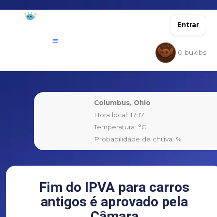
Ir
para
Entrar
o
conteúdo
0
bukibs
Columbus, Ohio
Hora local: 17:17
Temperatura: °C
Probabilidade de chuva: %
Fim do IPVA para carros
antigos é aprovado pela
Câmara