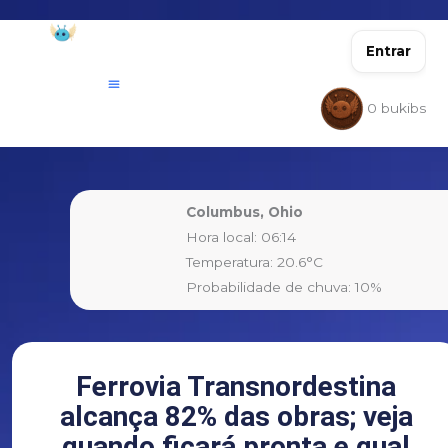
Ir
para
Entrar
o
conteúdo
0
bukibs
Columbus, Ohio
Hora local: 06:14
Temperatura: 20.6°C
Probabilidade de chuva: 10%
Ferrovia Transnordestina
alcança 82% das obras; veja
quando ficará pronta e qual