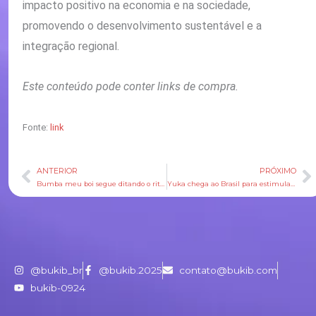
impacto positivo na economia e na sociedade,
promovendo o desenvolvimento sustentável e a
integração regional.
Este conteúdo pode conter links de compra.
Fonte:
link
ANTERIOR
PRÓXIMO
Anterior
P
Bumba meu boi segue ditando o ritmo dos arraiais julinos do Maranhão
Yuka chega ao Brasil para estimular escolhas de consumo mais saudáveis
@bukib_br
@bukib.2025
contato@bukib.com
bukib-0924