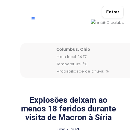
Ir
para
Entrar
o
0
bukibs
conteúdo
Columbus, Ohio
Hora local: 14:17
Temperatura: °C
Probabilidade de chuva: %
Explosões deixam ao
menos 18 feridos durante
visita de Macron à Síria
julho 7, 2026