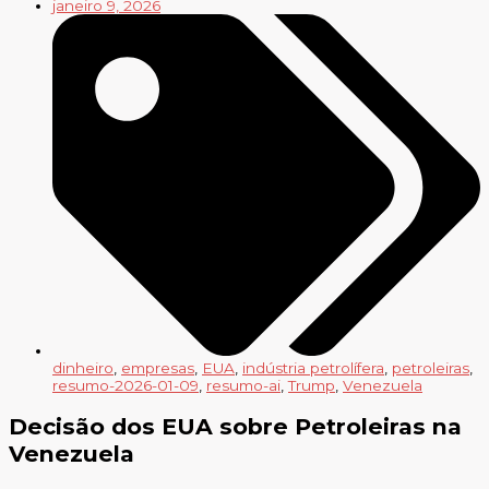
janeiro 9, 2026
dinheiro
,
empresas
,
EUA
,
indústria petrolífera
,
petroleiras
,
resumo-2026-01-09
,
resumo-ai
,
Trump
,
Venezuela
Decisão dos EUA sobre Petroleiras na
Venezuela