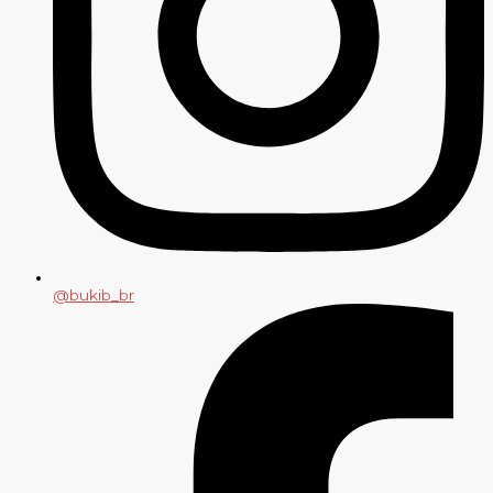
@bukib_br